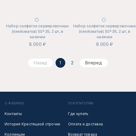
Набор салфеток сервировочных
Набор салфеток сервировочны
(плейсматов) 50*35, 2 шт, в
(плейсматов) 50*35, 2 шт, в
наличии
наличии
8 000 ₽
8 000 ₽
Назад
1
2
Вперед
О ФАБРИКЕ
ПОКУПАТЕЛЯМ
Контакты
Где купить
История Крестецкой строчки
Оплата и доставка
Коллекции
Возврат товара