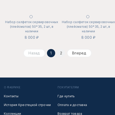
Набор салфеток сервировочных
Набор салфеток сервировочны
(плейсматов) 50*35, 2 шт, в
(плейсматов) 50*35, 2 шт, в
наличии
наличии
8 000 ₽
8 000 ₽
Назад
1
2
Вперед
О ФАБРИКЕ
ПОКУПАТЕЛЯМ
Контакты
Где купить
История Крестецкой строчки
Оплата и доставка
Коллекции
Возврат товара