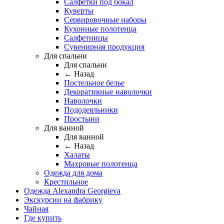
Салфетки под бокал
Куверты
Сервировочные наборы
Кухонные полотенца
Салфетницы
Сувенирная продукция
Для спальни
Для спальни
← Назад
Постельное белье
Декоративные наволочки
Наволочки
Пододеяльники
Простыни
Для ванной
Для ванной
← Назад
Халаты
Махровые полотенца
Одежда для дома
Крестильное
Одежда Alexandra Georgieva
Экскурсии на фабрику
Чайная
Где купить