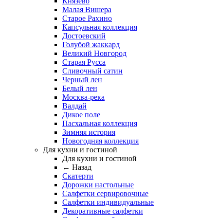
Князево
Малая Вишера
Старое Рахино
Капсульная коллекция
Достоевский
Голубой жаккард
Великий Новгород
Старая Русса
Сливочный сатин
Черный лен
Белый лен
Москва-река
Валдай
Дикое поле
Пасхальная коллекция
Зимняя история
Новогодняя коллекция
Для кухни и гостиной
Для кухни и гостиной
← Назад
Скатерти
Дорожки настольные
Салфетки сервировочные
Салфетки индивидуальные
Декоративные салфетки