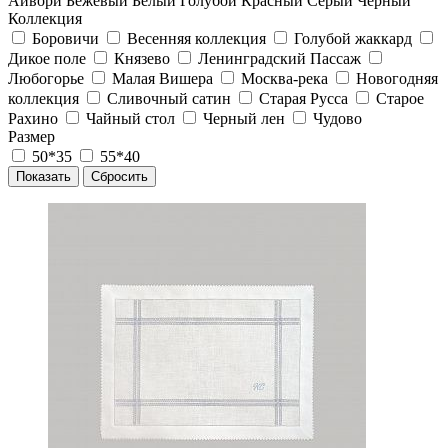
Айвори
Бежевый
Белый
Голубой
Красный
Серый
Черный
Коллекция
Боровичи
Весенняя коллекция
Голубой жаккард
Дикое поле
Князево
Ленинградский Пассаж
Любогорье
Малая Вишера
Москва-река
Новогодняя
коллекция
Сливочный сатин
Старая Русса
Старое
Рахино
Чайный стол
Черный лен
Чудово
Размер
50*35
55*40