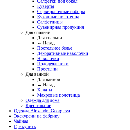
Салфетки под бокал
Куверты
Сервировочные наборы
Кухонные полотенца
Салфетницы
Сувенирная продукция
Для спальни
Для спальни
← Назад
Постельное белье
Декоративные наволочки
Наволочки
Пододеяльники
Простыни
Для ванной
Для ванной
← Назад
Халаты
Махровые полотенца
Одежда для дома
Крестильное
Одежда Alexandra Georgieva
Экскурсии на фабрику
Чайная
Где купить