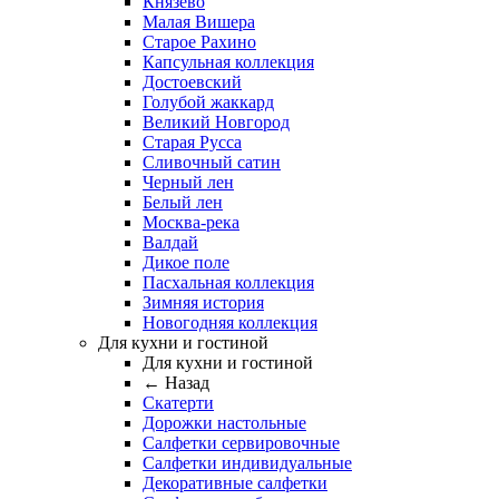
Князево
Малая Вишера
Старое Рахино
Капсульная коллекция
Достоевский
Голубой жаккард
Великий Новгород
Старая Русса
Сливочный сатин
Черный лен
Белый лен
Москва-река
Валдай
Дикое поле
Пасхальная коллекция
Зимняя история
Новогодняя коллекция
Для кухни и гостиной
Для кухни и гостиной
← Назад
Скатерти
Дорожки настольные
Салфетки сервировочные
Салфетки индивидуальные
Декоративные салфетки