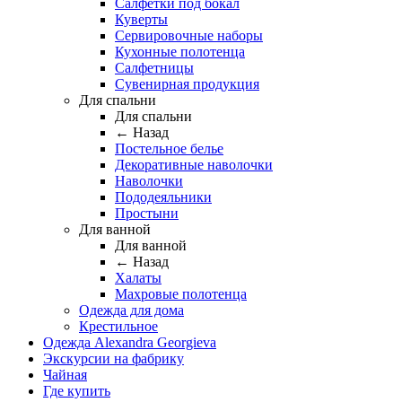
Салфетки под бокал
Куверты
Сервировочные наборы
Кухонные полотенца
Салфетницы
Сувенирная продукция
Для спальни
Для спальни
← Назад
Постельное белье
Декоративные наволочки
Наволочки
Пододеяльники
Простыни
Для ванной
Для ванной
← Назад
Халаты
Махровые полотенца
Одежда для дома
Крестильное
Одежда Alexandra Georgieva
Экскурсии на фабрику
Чайная
Где купить