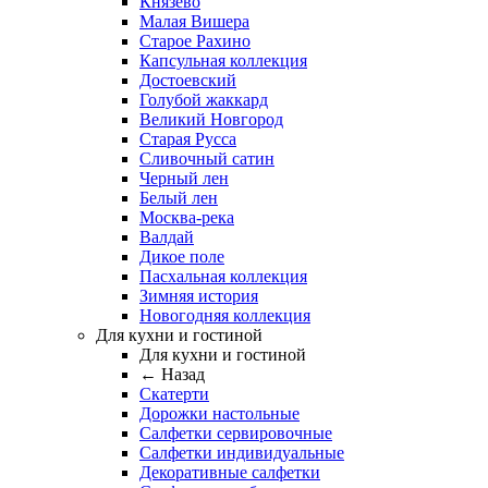
Князево
Малая Вишера
Старое Рахино
Капсульная коллекция
Достоевский
Голубой жаккард
Великий Новгород
Старая Русса
Сливочный сатин
Черный лен
Белый лен
Москва-река
Валдай
Дикое поле
Пасхальная коллекция
Зимняя история
Новогодняя коллекция
Для кухни и гостиной
Для кухни и гостиной
← Назад
Скатерти
Дорожки настольные
Салфетки сервировочные
Салфетки индивидуальные
Декоративные салфетки