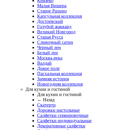
Князево
Малая Вишера
Старое Рахино
Капсульная коллекция
Достоевский
Голубой жаккард
Великий Новгород
Старая Русса
Сливочный сатин
Черный лен
Белый лен
Москва-река
Валдай
Дикое поле
Пасхальная коллекция
Зимняя история
Новогодняя коллекция
Для кухни и гостиной
Для кухни и гостиной
← Назад
Скатерти
Дорожки настольные
Салфетки сервировочные
Салфетки индивидуальные
Декоративные салфетки