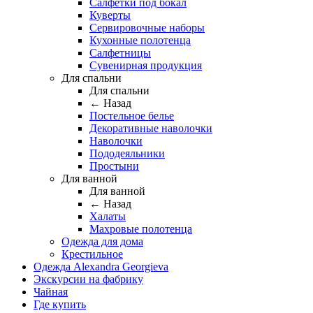
Салфетки под бокал
Куверты
Сервировочные наборы
Кухонные полотенца
Салфетницы
Сувенирная продукция
Для спальни
Для спальни
← Назад
Постельное белье
Декоративные наволочки
Наволочки
Пододеяльники
Простыни
Для ванной
Для ванной
← Назад
Халаты
Махровые полотенца
Одежда для дома
Крестильное
Одежда Alexandra Georgieva
Экскурсии на фабрику
Чайная
Где купить