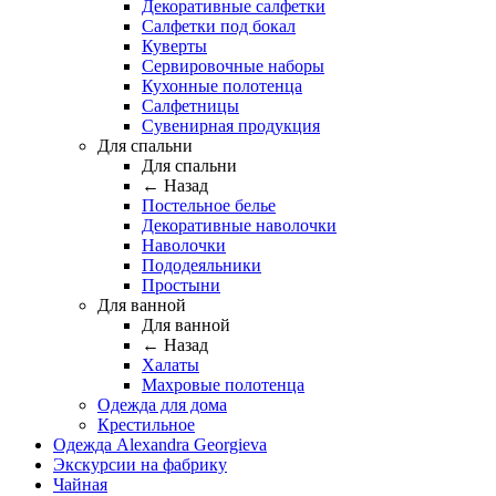
Декоративные салфетки
Салфетки под бокал
Куверты
Сервировочные наборы
Кухонные полотенца
Салфетницы
Сувенирная продукция
Для спальни
Для спальни
← Назад
Постельное белье
Декоративные наволочки
Наволочки
Пододеяльники
Простыни
Для ванной
Для ванной
← Назад
Халаты
Махровые полотенца
Одежда для дома
Крестильное
Одежда Alexandra Georgieva
Экскурсии на фабрику
Чайная