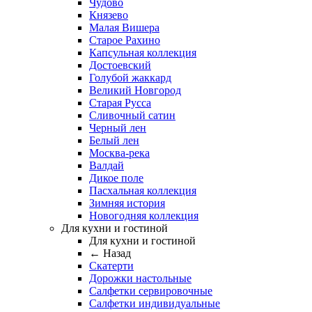
Чудово
Князево
Малая Вишера
Старое Рахино
Капсульная коллекция
Достоевский
Голубой жаккард
Великий Новгород
Старая Русса
Сливочный сатин
Черный лен
Белый лен
Москва-река
Валдай
Дикое поле
Пасхальная коллекция
Зимняя история
Новогодняя коллекция
Для кухни и гостиной
Для кухни и гостиной
← Назад
Скатерти
Дорожки настольные
Салфетки сервировочные
Салфетки индивидуальные