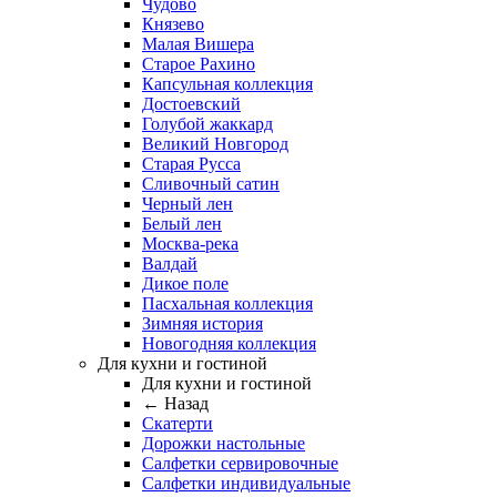
Чудово
Князево
Малая Вишера
Старое Рахино
Капсульная коллекция
Достоевский
Голубой жаккард
Великий Новгород
Старая Русса
Сливочный сатин
Черный лен
Белый лен
Москва-река
Валдай
Дикое поле
Пасхальная коллекция
Зимняя история
Новогодняя коллекция
Для кухни и гостиной
Для кухни и гостиной
← Назад
Скатерти
Дорожки настольные
Салфетки сервировочные
Салфетки индивидуальные