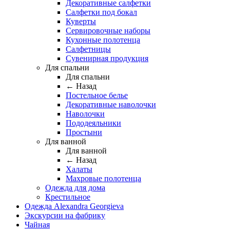
Декоративные салфетки
Салфетки под бокал
Куверты
Сервировочные наборы
Кухонные полотенца
Салфетницы
Сувенирная продукция
Для спальни
Для спальни
← Назад
Постельное белье
Декоративные наволочки
Наволочки
Пододеяльники
Простыни
Для ванной
Для ванной
← Назад
Халаты
Махровые полотенца
Одежда для дома
Крестильное
Одежда Alexandra Georgieva
Экскурсии на фабрику
Чайная