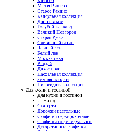
Князево
Малая Вишера
Старое Рахино
Капсульная коллекция
Достоевский
Голубой жаккард
Великий Новгород
Старая Русса
Сливочный сатин
Черный лен
Белый лен
Москва-река
Валдай
Дикое поле
Пасхальная коллекция
Зимняя история
Новогодняя коллекция
Для кухни и гостиной
Для кухни и гостиной
← Назад
Скатерти
Дорожки настольные
Салфетки сервировочные
Салфетки индивидуальные
Декоративные салфетки