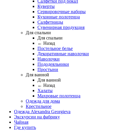
Салфетки под бокал
Куверты
Сервировочные наборы
Кухонные полотенца
Салфетницы
Сувенирная продукция
Для спальни
Для спальни
← Назад
Постельное белье
Декоративные наволочки
Наволочки
Пододеяльники
Простыни
Для ванной
Для ванной
← Назад
Халаты
Махровые полотенца
Одежда для дома
Крестильное
Одежда Alexandra Georgieva
Экскурсии на фабрику
Чайная
Где купить