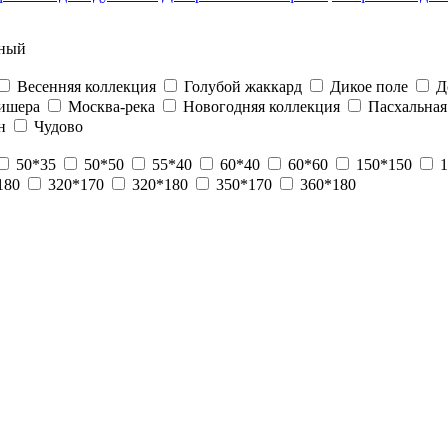
ный
Весенняя коллекция
Голубой жаккард
Дикое поле
Д
ишера
Москва-река
Новогодняя коллекция
Пасхальная
н
Чудово
50*35
50*50
55*40
60*40
60*60
150*150
1
180
320*170
320*180
350*170
360*180