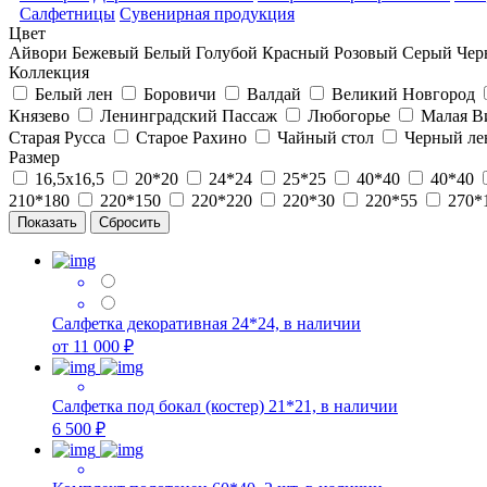
Салфетницы
Сувенирная продукция
Цвет
Айвори
Бежевый
Белый
Голубой
Красный
Розовый
Серый
Чер
Коллекция
Белый лен
Боровичи
Валдай
Великий Новгород
Князево
Ленинградский Пассаж
Любогорье
Малая В
Старая Русса
Старое Рахино
Чайный стол
Черный ле
Размер
16,5х16,5
20*20
24*24
25*25
40*40
40*40
210*180
220*150
220*220
220*30
220*55
270*
Салфетка декоративная 24*24, в наличии
от 11 000 ₽
Салфетка под бокал (костер) 21*21, в наличии
6 500 ₽