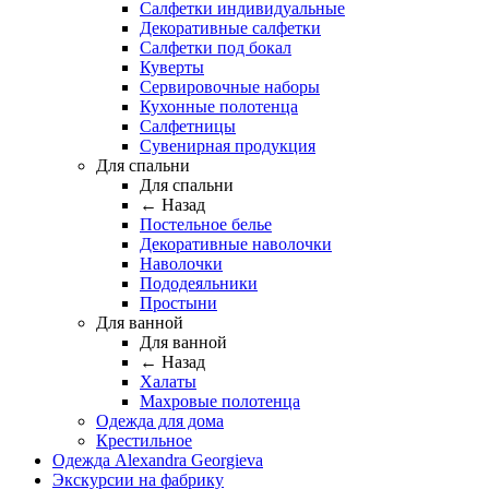
Салфетки индивидуальные
Декоративные салфетки
Салфетки под бокал
Куверты
Сервировочные наборы
Кухонные полотенца
Салфетницы
Сувенирная продукция
Для спальни
Для спальни
← Назад
Постельное белье
Декоративные наволочки
Наволочки
Пододеяльники
Простыни
Для ванной
Для ванной
← Назад
Халаты
Махровые полотенца
Одежда для дома
Крестильное
Одежда Alexandra Georgieva
Экскурсии на фабрику