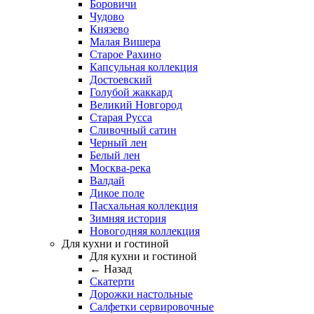
Боровичи
Чудово
Князево
Малая Вишера
Старое Рахино
Капсульная коллекция
Достоевский
Голубой жаккард
Великий Новгород
Старая Русса
Сливочный сатин
Черный лен
Белый лен
Москва-река
Валдай
Дикое поле
Пасхальная коллекция
Зимняя история
Новогодняя коллекция
Для кухни и гостиной
Для кухни и гостиной
← Назад
Скатерти
Дорожки настольные
Салфетки сервировочные