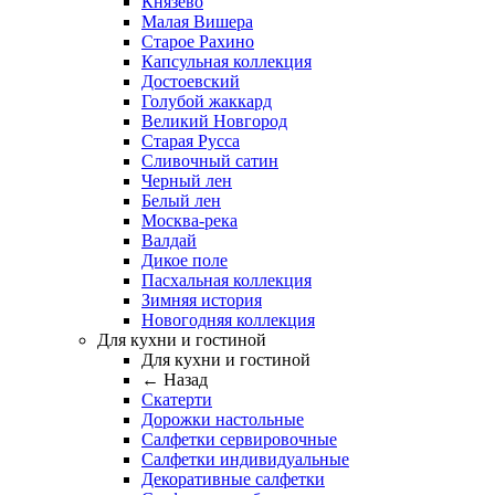
Князево
Малая Вишера
Старое Рахино
Капсульная коллекция
Достоевский
Голубой жаккард
Великий Новгород
Старая Русса
Сливочный сатин
Черный лен
Белый лен
Москва-река
Валдай
Дикое поле
Пасхальная коллекция
Зимняя история
Новогодняя коллекция
Для кухни и гостиной
Для кухни и гостиной
← Назад
Скатерти
Дорожки настольные
Салфетки сервировочные
Салфетки индивидуальные
Декоративные салфетки