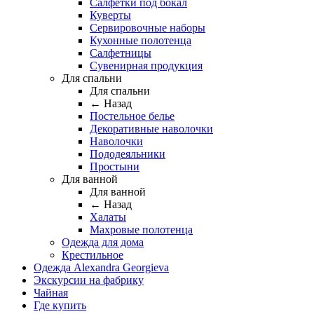
Салфетки под бокал
Куверты
Сервировочные наборы
Кухонные полотенца
Салфетницы
Сувенирная продукция
Для спальни
Для спальни
← Назад
Постельное белье
Декоративные наволочки
Наволочки
Пододеяльники
Простыни
Для ванной
Для ванной
← Назад
Халаты
Махровые полотенца
Одежда для дома
Крестильное
Одежда Alexandra Georgieva
Экскурсии на фабрику
Чайная
Где купить