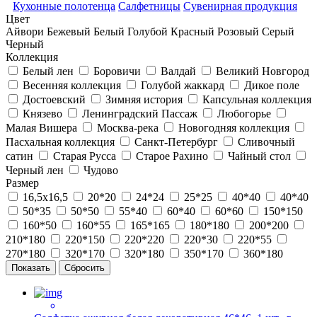
Кухонные полотенца
Салфетницы
Сувенирная продукция
Цвет
Айвори
Бежевый
Белый
Голубой
Красный
Розовый
Серый
Черный
Коллекция
Белый лен
Боровичи
Валдай
Великий Новгород
Весенняя коллекция
Голубой жаккард
Дикое поле
Достоевский
Зимняя история
Капсульная коллекция
Князево
Ленинградский Пассаж
Любогорье
Малая Вишера
Москва-река
Новогодняя коллекция
Пасхальная коллекция
Санкт-Петербург
Сливочный
сатин
Старая Русса
Старое Рахино
Чайный стол
Черный лен
Чудово
Размер
16,5х16,5
20*20
24*24
25*25
40*40
40*40
50*35
50*50
55*40
60*40
60*60
150*150
160*50
160*55
165*165
180*180
200*200
210*180
220*150
220*220
220*30
220*55
270*180
320*170
320*180
350*170
360*180